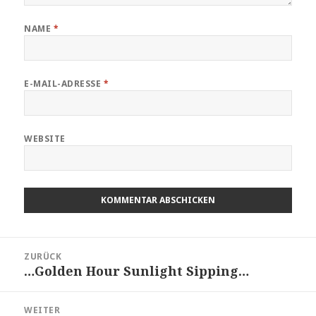
NAME
*
E-MAIL-ADRESSE
*
WEBSITE
Beitragsnavigation
ZURÜCK
…Golden Hour Sunlight Sipping…
Vorheriger
Beitrag:
WEITER