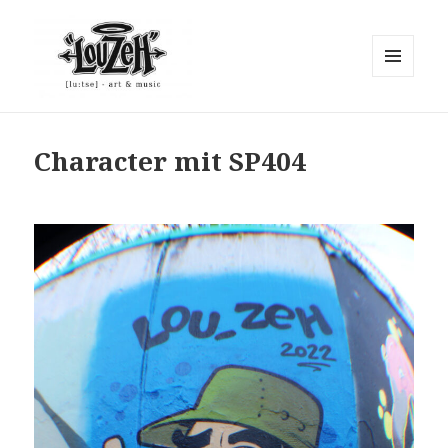
MENÜ
UND
"Lou Zeh"
WIDGETS
Character mit SP404