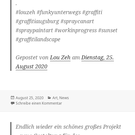
.
#louzeh #funkyunterwegs #graffiti
#graffitiaugsburg #spraycanart
#spraypaintart #workinprogress #sunset
#graffitilandscape
Gepostet von
Lou Zeh
am
Dienstag, 25.
August 2020
Veröffentlicht
Kategorien
August 25, 2020
Art
,
News
am
zu
Schreibe einen Kommentar
Endlich wieder ein schönes großes Projekt