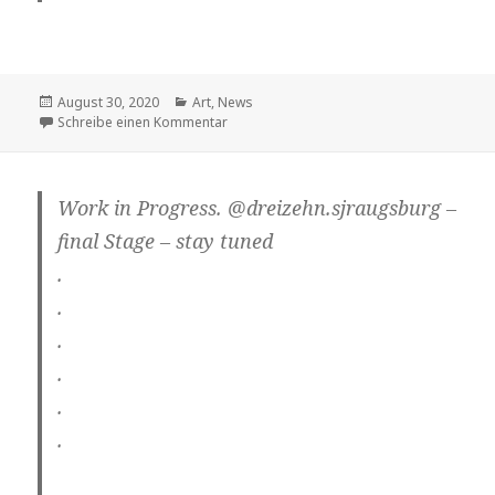
Veröffentlicht
Kategorien
August 30, 2020
Art
,
News
am
zu
Schreibe einen Kommentar
Work in Progress. @dreizehn.sjraugsburg –
final Stage – stay tuned
.
.
.
.
.
.