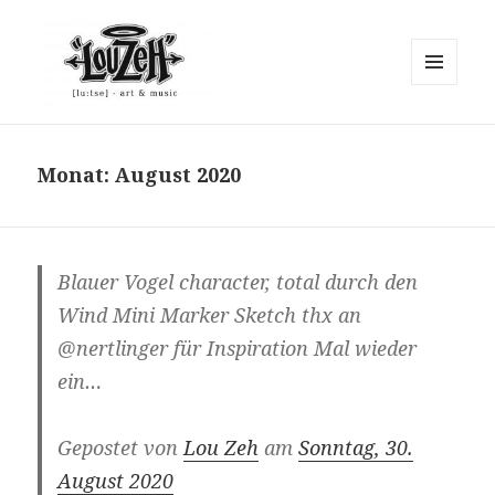
MENÜ
UND
"Lou Zeh"
WIDGETS
Monat:
August 2020
Blauer Vogel character, total durch den
Wind Mini Marker Sketch thx an
@nertlinger für Inspiration Mal wieder
ein…
Gepostet von
Lou Zeh
am
Sonntag, 30.
August 2020