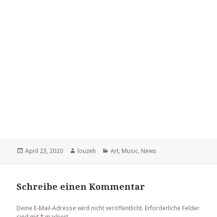
Veröffentlicht
Autor
Kategorien
April 23, 2020
louzeh
Art
,
Music
,
News
am
Schreibe einen Kommentar
Deine E-Mail-Adresse wird nicht veröffentlicht.
Erforderliche Felder
sind mit
*
markiert