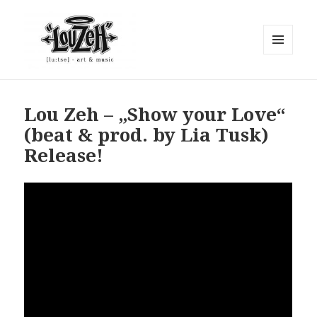
MENÜ
UND
"Lou Zeh"
WIDGETS
Lou Zeh – „Show your Love“
(beat & prod. by Lia Tusk)
Release!