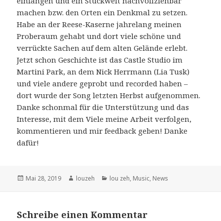
einfangen und ein Stückweit nachvollziehbar
machen bzw. den Orten ein Denkmal zu setzen.
Habe an der Reese-Kaserne jahrelang meinen
Proberaum gehabt und dort viele schöne und
verrückte Sachen auf dem alten Gelände erlebt.
Jetzt schon Geschichte ist das Castle Studio im
Martini Park, an dem Nick Herrmann (Lia Tusk)
und viele andere geprobt und recorded haben –
dort wurde der Song letzten Herbst aufgenommen.
Danke schonmal für die Unterstützung und das
Interesse, mit dem Viele meine Arbeit verfolgen,
kommentieren und mir feedback geben! Danke
dafür!
Veröffentlicht
Autor
Kategorien
Mai 28, 2019
louzeh
lou zeh
,
Music
,
News
am
Schreibe einen Kommentar